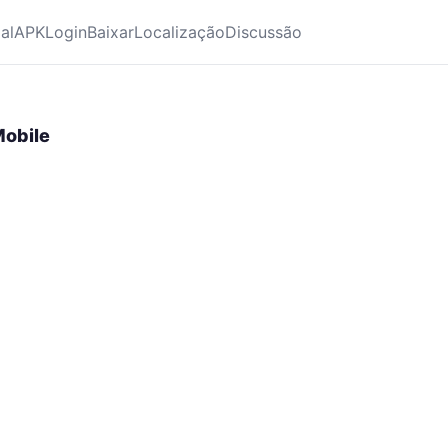
ial
APK
Login
Baixar
Localização
Discussão
Mobile