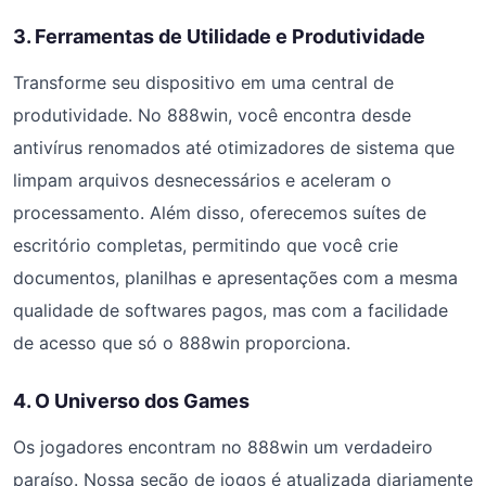
3. Ferramentas de Utilidade e Produtividade
Transforme seu dispositivo em uma central de
produtividade. No 888win, você encontra desde
antivírus renomados até otimizadores de sistema que
limpam arquivos desnecessários e aceleram o
processamento. Além disso, oferecemos suítes de
escritório completas, permitindo que você crie
documentos, planilhas e apresentações com a mesma
qualidade de softwares pagos, mas com a facilidade
de acesso que só o 888win proporciona.
4. O Universo dos Games
Os jogadores encontram no 888win um verdadeiro
paraíso. Nossa seção de jogos é atualizada diariamente