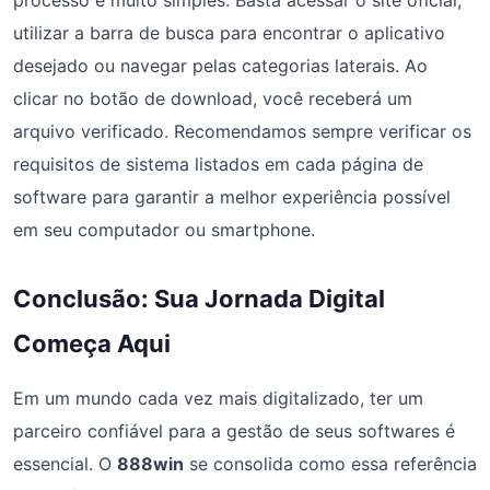
processo é muito simples. Basta acessar o site oficial,
utilizar a barra de busca para encontrar o aplicativo
desejado ou navegar pelas categorias laterais. Ao
clicar no botão de download, você receberá um
arquivo verificado. Recomendamos sempre verificar os
requisitos de sistema listados em cada página de
software para garantir a melhor experiência possível
em seu computador ou smartphone.
Conclusão: Sua Jornada Digital
Começa Aqui
Em um mundo cada vez mais digitalizado, ter um
parceiro confiável para a gestão de seus softwares é
essencial. O
888win
se consolida como essa referência