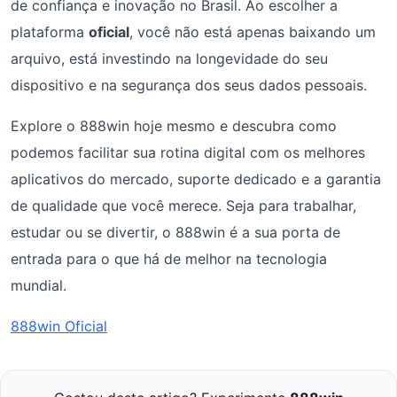
de confiança e inovação no Brasil. Ao escolher a
plataforma
oficial
, você não está apenas baixando um
arquivo, está investindo na longevidade do seu
dispositivo e na segurança dos seus dados pessoais.
Explore o 888win hoje mesmo e descubra como
podemos facilitar sua rotina digital com os melhores
aplicativos do mercado, suporte dedicado e a garantia
de qualidade que você merece. Seja para trabalhar,
estudar ou se divertir, o 888win é a sua porta de
entrada para o que há de melhor na tecnologia
mundial.
888win Oficial