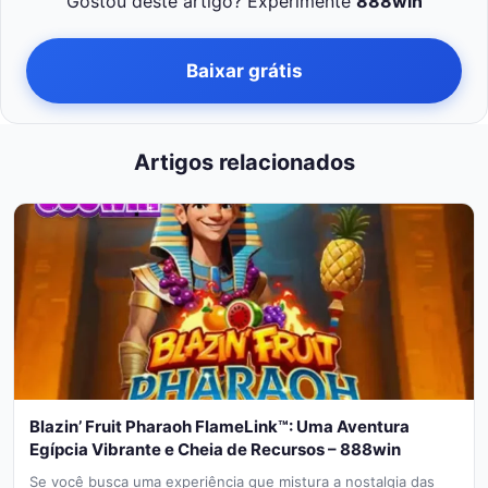
Gostou deste artigo? Experimente
888win
Baixar grátis
Artigos relacionados
Blazin’ Fruit Pharaoh FlameLink™: Uma Aventura
Egípcia Vibrante e Cheia de Recursos – 888win
Se você busca uma experiência que mistura a nostalgia das